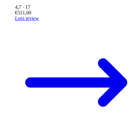
4,7
· 17
€511,00
Lees review