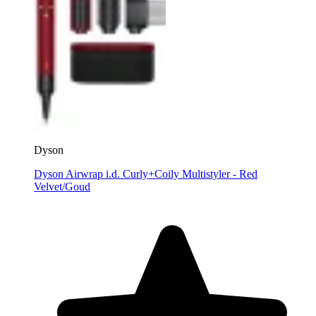
Dyson
Dyson Airwrap i.d. Curly+Coily Multistyler - Red
Velvet/Goud