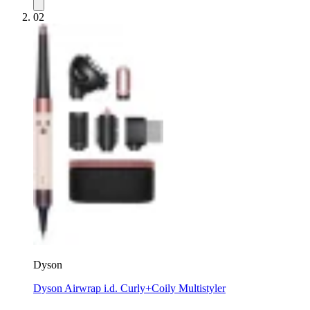
02
Dyson
Dyson Airwrap i.d. Curly+Coily Multistyler