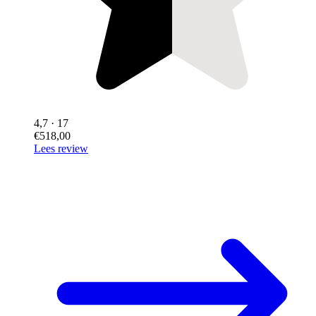
4,7
· 17
€518,00
Lees review