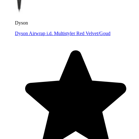
Dyson
Dyson Airwrap i.d. Multistyler Red Velvet/Goud