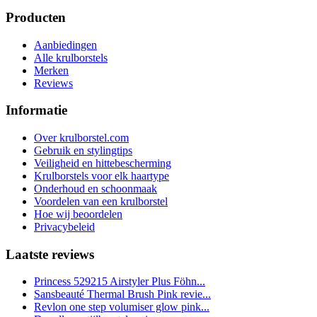
Producten
Aanbiedingen
Alle krulborstels
Merken
Reviews
Informatie
Over krulborstel.com
Gebruik en stylingtips
Veiligheid en hittebescherming
Krulborstels voor elk haartype
Onderhoud en schoonmaak
Voordelen van een krulborstel
Hoe wij beoordelen
Privacybeleid
Laatste reviews
Princess 529215 Airstyler Plus Föhn...
Sansbeauté Thermal Brush Pink revie...
Revlon one step volumiser glow pink...