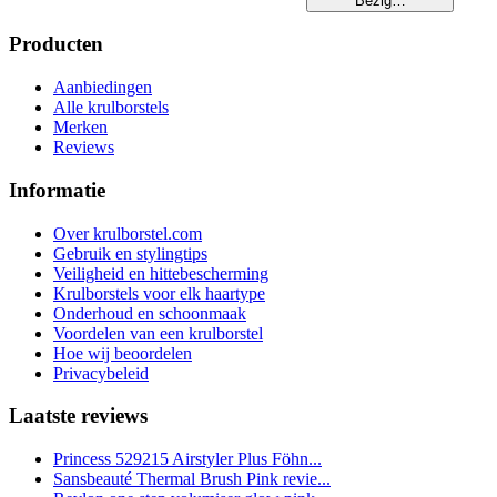
Bezig…
Producten
Aanbiedingen
Alle krulborstels
Merken
Reviews
Informatie
Over krulborstel.com
Gebruik en stylingtips
Veiligheid en hittebescherming
Krulborstels voor elk haartype
Onderhoud en schoonmaak
Voordelen van een krulborstel
Hoe wij beoordelen
Privacybeleid
Laatste reviews
Princess 529215 Airstyler Plus Föhn...
Sansbeauté Thermal Brush Pink revie...