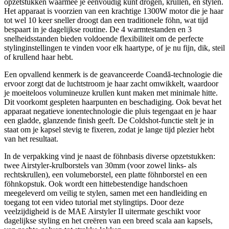
opzetstukken waarmee je eenvoudig kunt drogen, krullen, en stylen.
Het apparaat is voorzien van een krachtige 1300W motor die je haar
tot wel 10 keer sneller droogt dan een traditionele föhn, wat tijd
bespaart in je dagelijkse routine. De 4 warmtestanden en 3
snelheidsstanden bieden voldoende flexibiliteit om de perfecte
stylinginstellingen te vinden voor elk haartype, of je nu fijn, dik, steil
of krullend haar hebt.
Een opvallend kenmerk is de geavanceerde Coandă-technologie die
ervoor zorgt dat de luchtstroom je haar zacht omwikkelt, waardoor
je moeiteloos volumineuze krullen kunt maken met minimale hitte.
Dit voorkomt gespleten haarpunten en beschadiging. Ook bevat het
apparaat negatieve ionentechnologie die pluis tegengaat en je haar
een gladde, glanzende finish geeft. De Coldshot-functie stelt je in
staat om je kapsel stevig te fixeren, zodat je lange tijd plezier hebt
van het resultaat.
In de verpakking vind je naast de föhnbasis diverse opzetstukken:
twee Airstyler-krulborstels van 30mm (voor zowel links- als
rechtskrullen), een volumeborstel, een platte föhnborstel en een
föhnkopstuk. Ook wordt een hittebestendige handschoen
meegeleverd om veilig te stylen, samen met een handleiding en
toegang tot een video tutorial met stylingtips. Door deze
veelzijdigheid is de MAE Airstyler II uitermate geschikt voor
dagelijkse styling en het creëren van een breed scala aan kapsels,