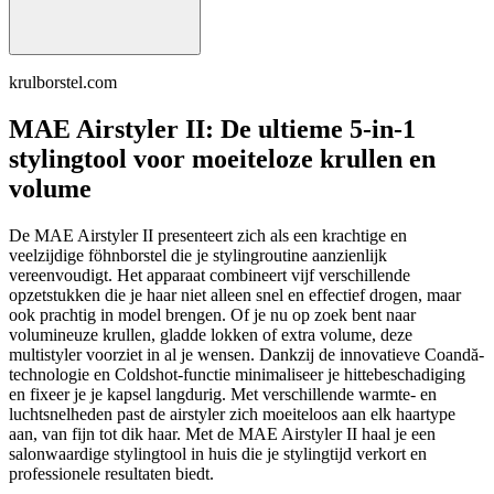
krulborstel.com
MAE Airstyler II: De ultieme 5-in-1
stylingtool voor moeiteloze krullen en
volume
De MAE Airstyler II presenteert zich als een krachtige en
veelzijdige föhnborstel die je stylingroutine aanzienlijk
vereenvoudigt. Het apparaat combineert vijf verschillende
opzetstukken die je haar niet alleen snel en effectief drogen, maar
ook prachtig in model brengen. Of je nu op zoek bent naar
volumineuze krullen, gladde lokken of extra volume, deze
multistyler voorziet in al je wensen. Dankzij de innovatieve Coandă-
technologie en Coldshot-functie minimaliseer je hittebeschadiging
en fixeer je je kapsel langdurig. Met verschillende warmte- en
luchtsnelheden past de airstyler zich moeiteloos aan elk haartype
aan, van fijn tot dik haar. Met de MAE Airstyler II haal je een
salonwaardige stylingtool in huis die je stylingtijd verkort en
professionele resultaten biedt.