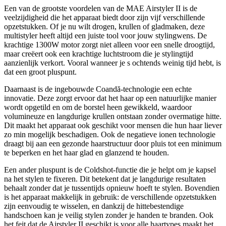
Een van de grootste voordelen van de MAE Airstyler II is de
veelzijdigheid die het apparaat biedt door zijn vijf verschillende
opzetstukken. Of je nu wilt drogen, krullen of gladmaken, deze
multistyler heeft altijd een juiste tool voor jouw stylingwens. De
krachtige 1300W motor zorgt niet alleen voor een snelle droogtijd,
maar creëert ook een krachtige luchtstroom die je stylingtijd
aanzienlijk verkort. Vooral wanneer je s ochtends weinig tijd hebt, is
dat een groot pluspunt.
Daarnaast is de ingebouwde Coandă-technologie een echte
innovatie. Deze zorgt ervoor dat het haar op een natuurlijke manier
wordt opgetild en om de borstel heen gewikkeld, waardoor
volumineuze en langdurige krullen ontstaan zonder overmatige hitte.
Dit maakt het apparaat ook geschikt voor mensen die hun haar liever
zo min mogelijk beschadigen. Ook de negatieve ionen technologie
draagt bij aan een gezonde haarstructuur door pluis tot een minimum
te beperken en het haar glad en glanzend te houden.
Een ander pluspunt is de Coldshot-functie die je helpt om je kapsel
na het stylen te fixeren. Dit betekent dat je langdurige resultaten
behaalt zonder dat je tussentijds opnieuw hoeft te stylen. Bovendien
is het apparaat makkelijk in gebruik: de verschillende opzetstukken
zijn eenvoudig te wisselen, en dankzij de hittebestendige
handschoen kan je veilig stylen zonder je handen te branden. Ook
het feit dat de Airstyler II geschikt is voor alle haartypes maakt het