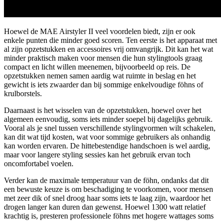
Hoewel de MAE Airstyler II veel voordelen biedt, zijn er ook
enkele punten die minder goed scoren. Ten eerste is het apparaat met
al zijn opzetstukken en accessoires vrij omvangrijk. Dit kan het wat
minder praktisch maken voor mensen die hun stylingtools graag
compact en licht willen meenemen, bijvoorbeeld op reis. De
opzetstukken nemen samen aardig wat ruimte in beslag en het
gewicht is iets zwaarder dan bij sommige enkelvoudige föhns of
krulborstels.
Daarnaast is het wisselen van de opzetstukken, hoewel over het
algemeen eenvoudig, soms iets minder soepel bij dagelijks gebruik.
Vooral als je snel tussen verschillende stylingvormen wilt schakelen,
kan dit wat tijd kosten, wat voor sommige gebruikers als onhandig
kan worden ervaren. De hittebestendige handschoen is wel aardig,
maar voor langere styling sessies kan het gebruik ervan toch
oncomfortabel voelen.
Verder kan de maximale temperatuur van de föhn, ondanks dat dit
een bewuste keuze is om beschadiging te voorkomen, voor mensen
met zeer dik of snel droog haar soms iets te laag zijn, waardoor het
drogen langer kan duren dan gewenst. Hoewel 1300 watt relatief
krachtig is, presteren professionele föhns met hogere wattages soms