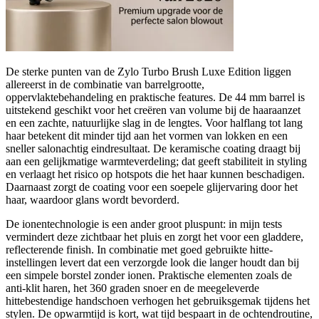
De sterke punten van de Zylo Turbo Brush Luxe Edition liggen
allereerst in de combinatie van barrelgrootte,
oppervlaktebehandeling en praktische features. De 44 mm barrel is
uitstekend geschikt voor het creëren van volume bij de haaraanzet
en een zachte, natuurlijke slag in de lengtes. Voor halflang tot lang
haar betekent dit minder tijd aan het vormen van lokken en een
sneller salonachtig eindresultaat. De keramische coating draagt bij
aan een gelijkmatige warmteverdeling; dat geeft stabiliteit in styling
en verlaagt het risico op hotspots die het haar kunnen beschadigen.
Daarnaast zorgt de coating voor een soepele glijervaring door het
haar, waardoor glans wordt bevorderd.
De ionentechnologie is een ander groot pluspunt: in mijn tests
vermindert deze zichtbaar het pluis en zorgt het voor een gladdere,
reflecterende finish. In combinatie met goed gebruikte hitte-
instellingen levert dat een verzorgde look die langer houdt dan bij
een simpele borstel zonder ionen. Praktische elementen zoals de
anti-klit haren, het 360 graden snoer en de meegeleverde
hittebestendige handschoen verhogen het gebruiksgemak tijdens het
stylen. De opwarmtijd is kort, wat tijd bespaart in de ochtendroutine,