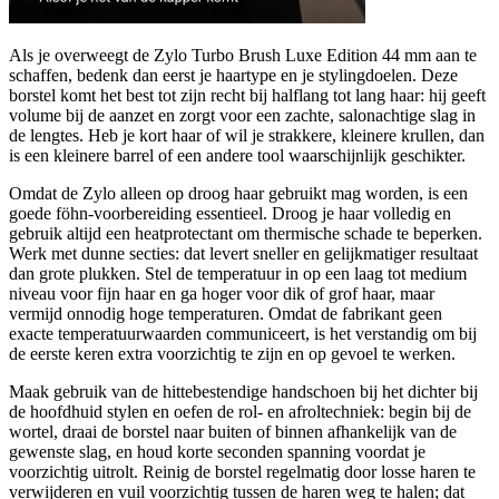
Als je overweegt de Zylo Turbo Brush Luxe Edition 44 mm aan te
schaffen, bedenk dan eerst je haartype en je stylingdoelen. Deze
borstel komt het best tot zijn recht bij halflang tot lang haar: hij geeft
volume bij de aanzet en zorgt voor een zachte, salonachtige slag in
de lengtes. Heb je kort haar of wil je strakkere, kleinere krullen, dan
is een kleinere barrel of een andere tool waarschijnlijk geschikter.
Omdat de Zylo alleen op droog haar gebruikt mag worden, is een
goede föhn-voorbereiding essentieel. Droog je haar volledig en
gebruik altijd een heatprotectant om thermische schade te beperken.
Werk met dunne secties: dat levert sneller en gelijkmatiger resultaat
dan grote plukken. Stel de temperatuur in op een laag tot medium
niveau voor fijn haar en ga hoger voor dik of grof haar, maar
vermijd onnodig hoge temperaturen. Omdat de fabrikant geen
exacte temperatuurwaarden communiceert, is het verstandig om bij
de eerste keren extra voorzichtig te zijn en op gevoel te werken.
Maak gebruik van de hittebestendige handschoen bij het dichter bij
de hoofdhuid stylen en oefen de rol- en afroltechniek: begin bij de
wortel, draai de borstel naar buiten of binnen afhankelijk van de
gewenste slag, en houd korte seconden spanning voordat je
voorzichtig uitrolt. Reinig de borstel regelmatig door losse haren te
verwijderen en vuil voorzichtig tussen de haren weg te halen; dat