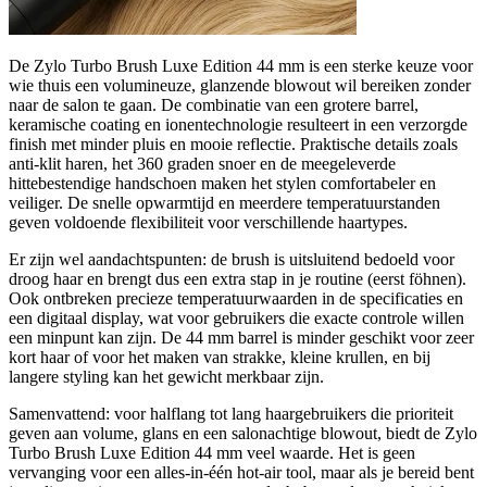
De Zylo Turbo Brush Luxe Edition 44 mm is een sterke keuze voor
wie thuis een volumineuze, glanzende blowout wil bereiken zonder
naar de salon te gaan. De combinatie van een grotere barrel,
keramische coating en ionentechnologie resulteert in een verzorgde
finish met minder pluis en mooie reflectie. Praktische details zoals
anti-klit haren, het 360 graden snoer en de meegeleverde
hittebestendige handschoen maken het stylen comfortabeler en
veiliger. De snelle opwarmtijd en meerdere temperatuurstanden
geven voldoende flexibiliteit voor verschillende haartypes.
Er zijn wel aandachtspunten: de brush is uitsluitend bedoeld voor
droog haar en brengt dus een extra stap in je routine (eerst föhnen).
Ook ontbreken precieze temperatuurwaarden in de specificaties en
een digitaal display, wat voor gebruikers die exacte controle willen
een minpunt kan zijn. De 44 mm barrel is minder geschikt voor zeer
kort haar of voor het maken van strakke, kleine krullen, en bij
langere styling kan het gewicht merkbaar zijn.
Samenvattend: voor halflang tot lang haargebruikers die prioriteit
geven aan volume, glans en een salonachtige blowout, biedt de Zylo
Turbo Brush Luxe Edition 44 mm veel waarde. Het is geen
vervanging voor een alles-in-één hot-air tool, maar als je bereid bent