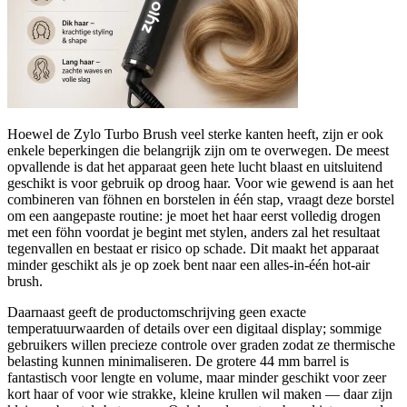
Hoewel de Zylo Turbo Brush veel sterke kanten heeft, zijn er ook
enkele beperkingen die belangrijk zijn om te overwegen. De meest
opvallende is dat het apparaat geen hete lucht blaast en uitsluitend
geschikt is voor gebruik op droog haar. Voor wie gewend is aan het
combineren van föhnen en borstelen in één stap, vraagt deze borstel
om een aangepaste routine: je moet het haar eerst volledig drogen
met een föhn voordat je begint met stylen, anders zal het resultaat
tegenvallen en bestaat er risico op schade. Dit maakt het apparaat
minder geschikt als je op zoek bent naar een alles-in-één hot-air
brush.
Daarnaast geeft de productomschrijving geen exacte
temperatuurwaarden of details over een digitaal display; sommige
gebruikers willen precieze controle over graden zodat ze thermische
belasting kunnen minimaliseren. De grotere 44 mm barrel is
fantastisch voor lengte en volume, maar minder geschikt voor zeer
kort haar of voor wie strakke, kleine krullen wil maken — daar zijn