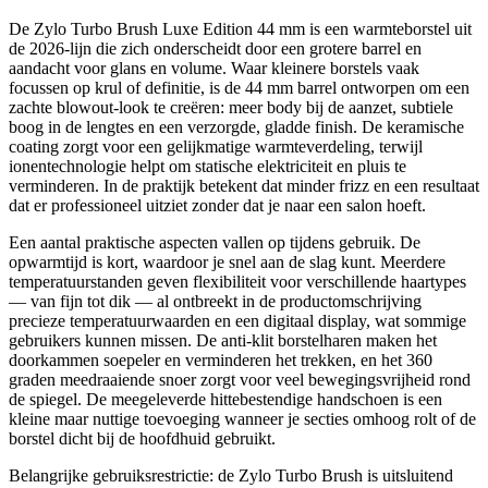
De Zylo Turbo Brush Luxe Edition 44 mm is een warmteborstel uit
de 2026-lijn die zich onderscheidt door een grotere barrel en
aandacht voor glans en volume. Waar kleinere borstels vaak
focussen op krul of definitie, is de 44 mm barrel ontworpen om een
zachte blowout-look te creëren: meer body bij de aanzet, subtiele
boog in de lengtes en een verzorgde, gladde finish. De keramische
coating zorgt voor een gelijkmatige warmteverdeling, terwijl
ionentechnologie helpt om statische elektriciteit en pluis te
verminderen. In de praktijk betekent dat minder frizz en een resultaat
dat er professioneel uitziet zonder dat je naar een salon hoeft.
Een aantal praktische aspecten vallen op tijdens gebruik. De
opwarmtijd is kort, waardoor je snel aan de slag kunt. Meerdere
temperatuurstanden geven flexibiliteit voor verschillende haartypes
— van fijn tot dik — al ontbreekt in de productomschrijving
precieze temperatuurwaarden en een digitaal display, wat sommige
gebruikers kunnen missen. De anti-klit borstelharen maken het
doorkammen soepeler en verminderen het trekken, en het 360
graden meedraaiende snoer zorgt voor veel bewegingsvrijheid rond
de spiegel. De meegeleverde hittebestendige handschoen is een
kleine maar nuttige toevoeging wanneer je secties omhoog rolt of de
borstel dicht bij de hoofdhuid gebruikt.
Belangrijke gebruiksrestrictie: de Zylo Turbo Brush is uitsluitend