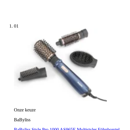
01
Onze keuze
BaByliss
BaByliss Style Pro 1000 AS965E Multistyler Föhnborstel