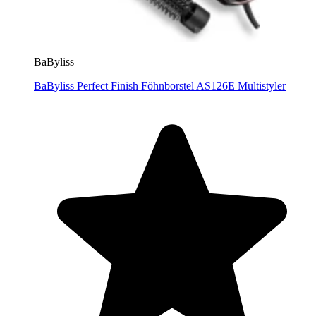
BaByliss
BaByliss Perfect Finish Föhnborstel AS126E Multistyler