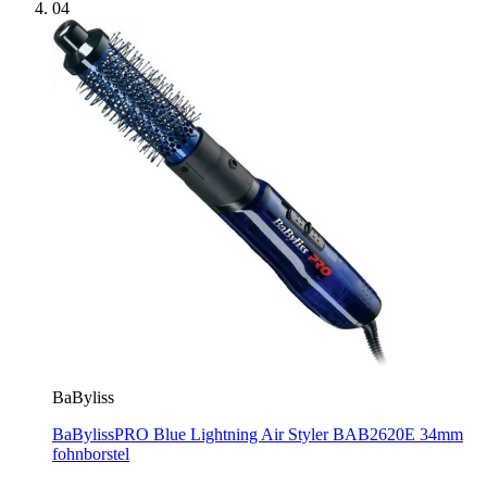
04
BaByliss
BaBylissPRO Blue Lightning Air Styler BAB2620E 34mm
fohnborstel