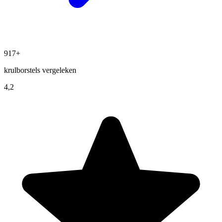
917+
krulborstels vergeleken
4,2