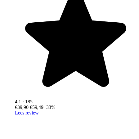
4,1
· 185
€39,90
€59,49
-33%
Lees review