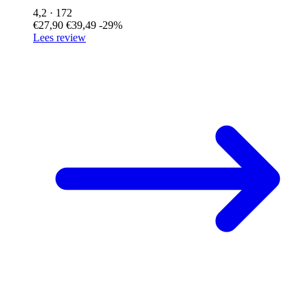
4,2
· 172
€27,90
€39,49
-29%
Lees review