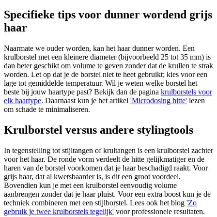
Specifieke tips voor dunner wordend grijs
haar
Naarmate we ouder worden, kan het haar dunner worden. Een
krulborstel met een kleinere diameter (bijvoorbeeld 25 tot 35 mm) is
dan beter geschikt om volume te geven zonder dat de krullen te strak
worden. Let op dat je de borstel niet te heet gebruikt; kies voor een
lage tot gemiddelde temperatuur. Wil je weten welke borstel het
beste bij jouw haartype past? Bekijk dan de pagina
krulborstels voor
elk haartype
. Daarnaast kun je het artikel
'Microdosing hitte'
lezen
om schade te minimaliseren.
Krulborstel versus andere stylingtools
In tegenstelling tot stijltangen of krultangen is een krulborstel zachter
voor het haar. De ronde vorm verdeelt de hitte gelijkmatiger en de
haren van de borstel voorkomen dat je haar beschadigd raakt. Voor
grijs haar, dat al kwetsbaarder is, is dit een groot voordeel.
Bovendien kun je met een krulborstel eenvoudig volume
aanbrengen zonder dat je haar pluist. Voor een extra boost kun je de
techniek combineren met een stijlborstel. Lees ook het blog
'Zo
gebruik je twee krulborstels tegelijk'
voor professionele resultaten.