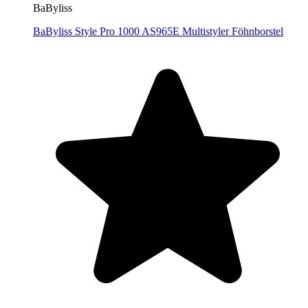
BaByliss
BaByliss Style Pro 1000 AS965E Multistyler Föhnborstel