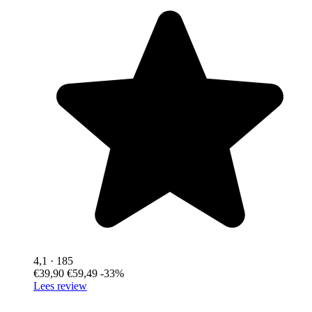
4,1
· 185
€39,90
€59,49
-33%
Lees review