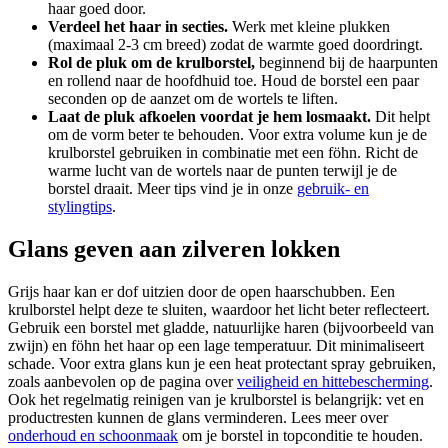
haar goed door.
Verdeel het haar in secties.
Werk met kleine plukken
(maximaal 2-3 cm breed) zodat de warmte goed doordringt.
Rol de pluk om de krulborstel,
beginnend bij de haarpunten
en rollend naar de hoofdhuid toe. Houd de borstel een paar
seconden op de aanzet om de wortels te liften.
Laat de pluk afkoelen voordat je hem losmaakt.
Dit helpt
om de vorm beter te behouden. Voor extra volume kun je de
krulborstel gebruiken in combinatie met een föhn. Richt de
warme lucht van de wortels naar de punten terwijl je de
borstel draait. Meer tips vind je in onze
gebruik- en
stylingtips
.
Glans geven aan zilveren lokken
Grijs haar kan er dof uitzien door de open haarschubben. Een
krulborstel helpt deze te sluiten, waardoor het licht beter reflecteert.
Gebruik een borstel met gladde, natuurlijke haren (bijvoorbeeld van
zwijn) en föhn het haar op een lage temperatuur. Dit minimaliseert
schade. Voor extra glans kun je een heat protectant spray gebruiken,
zoals aanbevolen op de pagina over
veiligheid en hittebescherming
.
Ook het regelmatig reinigen van je krulborstel is belangrijk: vet en
productresten kunnen de glans verminderen. Lees meer over
onderhoud en schoonmaak
om je borstel in topconditie te houden.