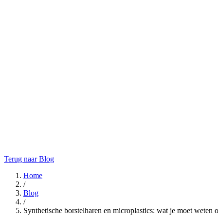
Terug naar Blog
Home
/
Blog
/
Synthetische borstelharen en microplastics: wat je moet weten o