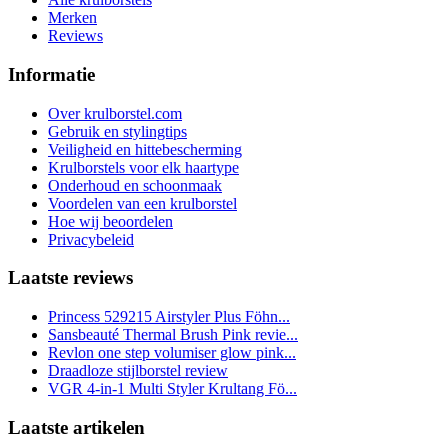
Merken
Reviews
Informatie
Over krulborstel.com
Gebruik en stylingtips
Veiligheid en hittebescherming
Krulborstels voor elk haartype
Onderhoud en schoonmaak
Voordelen van een krulborstel
Hoe wij beoordelen
Privacybeleid
Laatste reviews
Princess 529215 Airstyler Plus Föhn...
Sansbeauté Thermal Brush Pink revie...
Revlon one step volumiser glow pink...
Draadloze stijlborstel review
VGR 4-in-1 Multi Styler Krultang Fö...
Laatste artikelen