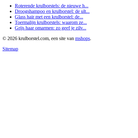
Roterende krulborstels: de nieuwe h...
Droogshampoo en krulborstel: de ult...
Glass hair met een krulborstel: de...
Toermalijn krulborstels: waarom ze...
Grijs haar omarmen: zo geef je zilv...
© 2026 krulborstel.com, een site van
mshops
.
Sitemap