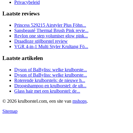
Privacybeleid
Laatste reviews
Princess 529215 Airstyler Plus Föhn...
Sansbeauté Thermal Brush Pink revie...
Revlon one step volumiser glow pink...
Draadloze stijlborstel review
VGR 4-in-1 Multi Styler Krultang Fö...
Laatste artikelen
Dyson of BaByliss: welke krulborste...
Dyson of BaByliss: welke krulborste...
Roterende krulborstels: de nieuwe h...
Droogshampoo en krulborstel: de ult...
Glass hair met een krulborstel: de...
© 2026 krulborstel.com, een site van
mshops
.
Sitemap