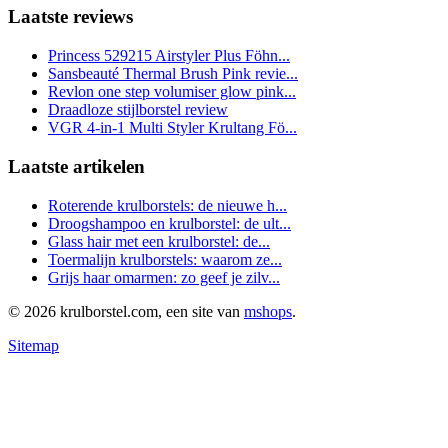
Laatste reviews
Princess 529215 Airstyler Plus Föhn...
Sansbeauté Thermal Brush Pink revie...
Revlon one step volumiser glow pink...
Draadloze stijlborstel review
VGR 4-in-1 Multi Styler Krultang Fö...
Laatste artikelen
Roterende krulborstels: de nieuwe h...
Droogshampoo en krulborstel: de ult...
Glass hair met een krulborstel: de...
Toermalijn krulborstels: waarom ze...
Grijs haar omarmen: zo geef je zilv...
© 2026 krulborstel.com, een site van
mshops
.
Sitemap