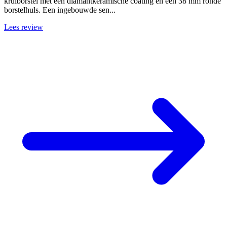
krulborstel met een diamantkeramische coating en een 38 mm ronde
borstelhuls. Een ingebouwde sen...
Lees review