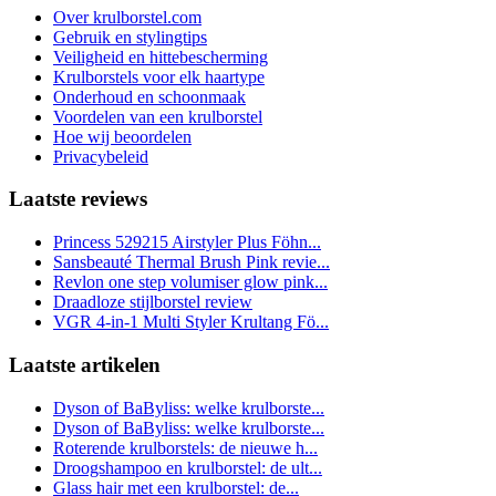
Over krulborstel.com
Gebruik en stylingtips
Veiligheid en hittebescherming
Krulborstels voor elk haartype
Onderhoud en schoonmaak
Voordelen van een krulborstel
Hoe wij beoordelen
Privacybeleid
Laatste reviews
Princess 529215 Airstyler Plus Föhn...
Sansbeauté Thermal Brush Pink revie...
Revlon one step volumiser glow pink...
Draadloze stijlborstel review
VGR 4-in-1 Multi Styler Krultang Fö...
Laatste artikelen
Dyson of BaByliss: welke krulborste...
Dyson of BaByliss: welke krulborste...
Roterende krulborstels: de nieuwe h...
Droogshampoo en krulborstel: de ult...
Glass hair met een krulborstel: de...